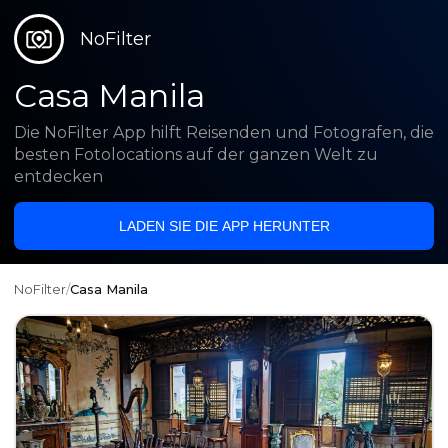
NoFilter
Casa Manila
Die NoFilter App hilft Reisenden und Fotografen, die
besten Fotolocations auf der ganzen Welt zu
entdecken
LADEN SIE DIE APP HERUNTER
NoFilter
/
Casa Manila