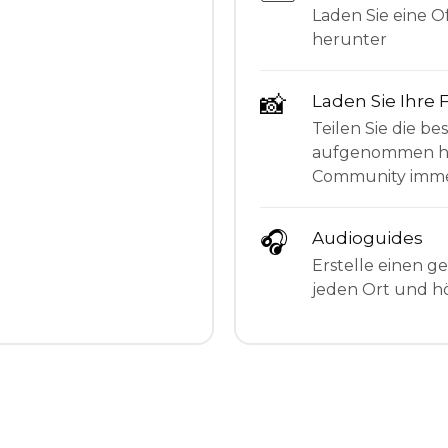
Laden Sie eine Of
herunter
📸
Laden Sie Ihre 
Teilen Sie die be
aufgenommen hab
Community imme
🎧
Audioguides
Erstelle einen g
jeden Ort und hö