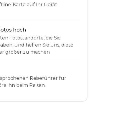
fline-Karte auf Ihr Gerät
Fotos hoch
sten Fotostandorte, die Sie
en, und helfen Sie uns, diese
r größer zu machen
esprochenen Reiseführer für
re ihn beim Reisen.