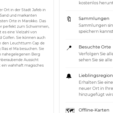
kostenlos herunt
r Ort in der Stadt Jafeb in
 Sand und markanten
🔖
Sammlungen
nsten Orte in Marokko. Das
Sammlungen sind 
aher perfekt zum Schwimmen,
speichern kanns
 es eine Vielzahl von
d Golfen. Sie können auch
e den Leuchtturm Cap de
📍
Besuchte Orte
Ras el Ma besuchen. Sie
Verfolgen Sie all
en nahegelegenen Berg
sehen Sie sie al
mberaubende Aussicht
t ein wahrhaft magisches
🔔
Lieblingsregio
Erhalten Sie ein
neuer Ort in Ihr
hinzugefügt wir
🗺
Offline-Karten