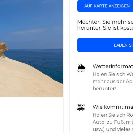
AUF KARTE ANZEIGEN
Möchten Sie mehr se
herunter. Sie ist kost
LADEN S
🌦
Wetterinforma
Holen Sie sich W
mehr aus der App
herunter!
🚕
Wie kommt man
Holen Sie sich 
Auto, zu Fuß, mi
usw.) und vieles 