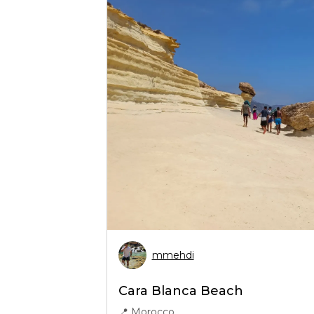
mmehdi
Cara Blanca Beach
📍
Morocco