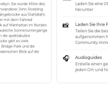
Laden Sie eine Of
oklyn. Sie wurde Mitte des
inwanderer John Roebling
herunter
ängebrücke aus Stahldraht.
er mit dem Fahrrad
📸
Laden Sie Ihre 
ck auf Manhattan im Norden
laubliche Sonnenuntergänge
Teilen Sie die be
m die spektakuläre
aufgenommen hab
cke gibt es viele
Community imme
 Bridge Park und die
lerischen Blick auf die
🎧
Audioguides
Erstelle einen g
jeden Ort und hö