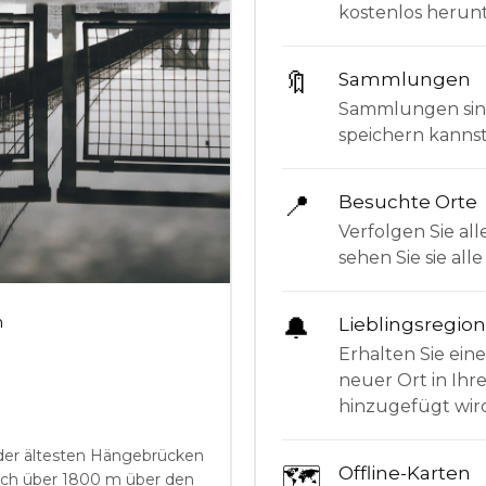
kostenlos herunt
🔖
Sammlungen
Sammlungen sind 
speichern kanns
📍
Besuchte Orte
Verfolgen Sie all
sehen Sie sie al
🔔
h
Lieblingsregio
Erhalten Sie ein
neuer Ort in Ihr
hinzugefügt wir
 der ältesten Hängebrücken
🗺
Offline-Karten
sich über 1800 m über den