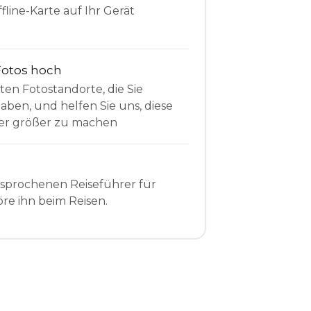
fline-Karte auf Ihr Gerät
Fotos hoch
sten Fotostandorte, die Sie
en, und helfen Sie uns, diese
r größer zu machen
esprochenen Reiseführer für
re ihn beim Reisen.