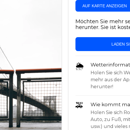
AUF KARTE ANZEIGEN
Möchten Sie mehr se
herunter. Sie ist kost
LADEN S
🌦
Wetterinforma
Holen Sie sich W
mehr aus der App
herunter!
🚕
Wie kommt man
Holen Sie sich 
Auto, zu Fuß, mi
usw.) und vieles 