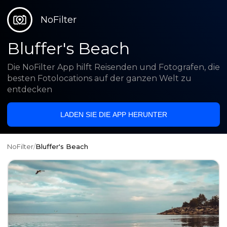
NoFilter
Bluffer's Beach
Die NoFilter App hilft Reisenden und Fotografen, die
besten Fotolocations auf der ganzen Welt zu
entdecken
LADEN SIE DIE APP HERUNTER
NoFilter
/
Bluffer's Beach