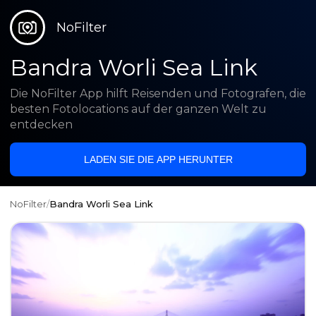
NoFilter
Bandra Worli Sea Link
Die NoFilter App hilft Reisenden und Fotografen, die
besten Fotolocations auf der ganzen Welt zu
entdecken
LADEN SIE DIE APP HERUNTER
NoFilter
/
Bandra Worli Sea Link