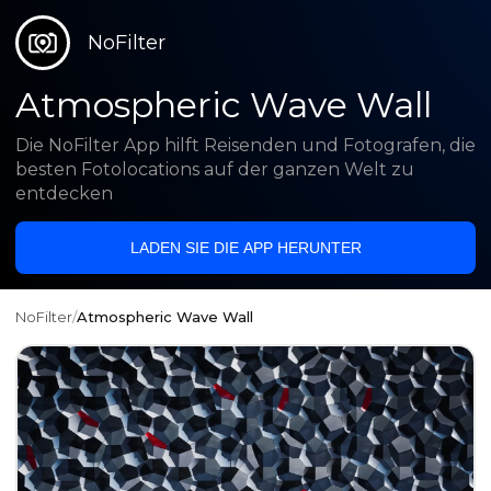
NoFilter
Atmospheric Wave Wall
Die NoFilter App hilft Reisenden und Fotografen, die
besten Fotolocations auf der ganzen Welt zu
entdecken
LADEN SIE DIE APP HERUNTER
NoFilter
/
Atmospheric Wave Wall